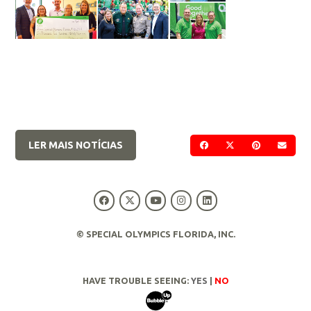
LER MAIS NOTÍCIAS
COMPARTILHAR NO F
COMPARTILHAR 
COMPARTIL
ENVI
© SPECIAL OLYMPICS FLORIDA, INC.
HAVE TROUBLE SEEING:
YES
|
NO