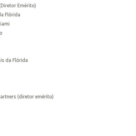
Diretor Emérito)
a Flórida
Miami
do
is da Flórida
artners (diretor emérito)