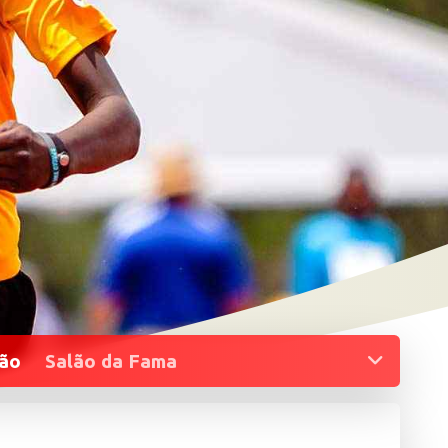
More
ção
Salão da Fama