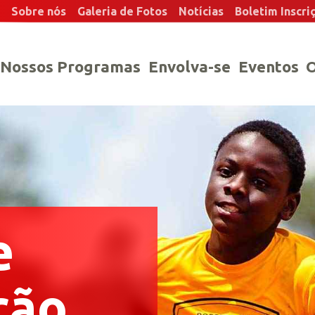
Sobre nós
Galeria de Fotos
Notícias
Boletim Inscri
Nossos Programas
Envolva-se
Eventos
O
e
ção