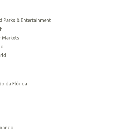
d Parks & Entertainment
th
r Markets
do
rld
o da Flórida
ernando