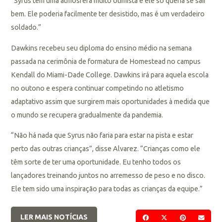
“Syrus tem uma atmosfera muito otimista e ele só queria se sair
bem. Ele poderia facilmente ter desistido, mas é um verdadeiro
soldado.”
Dawkins recebeu seu diploma do ensino médio na semana
passada na cerimônia de formatura de Homestead no campus
Kendall do Miami-Dade College. Dawkins irá para aquela escola
no outono e espera continuar competindo no atletismo
adaptativo assim que surgirem mais oportunidades à medida que
o mundo se recupera gradualmente da pandemia.
“Não há nada que Syrus não faria para estar na pista e estar
perto das outras crianças”, disse Alvarez. “Crianças como ele
têm sorte de ter uma oportunidade. Eu tenho todos os
lançadores treinando juntos no arremesso de peso e no disco.
Ele tem sido uma inspiração para todas as crianças da equipe.”
LER MAIS NOTÍCIAS
COMPARTILHAR NO F
COMPARTILHAR 
COMPARTIL
ENVI